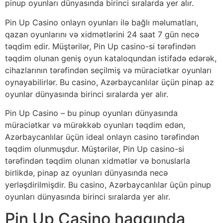
pinup oyunları dünyasında birinci sıralarda yer alır.
Pin Up Casino onlayn oyunları ilə bağlı məlumatları,
qazan oyunlarını və xidmətlərini 24 saat 7 gün necə
təqdim edir. Müştərilər, Pin Up casino-si tərəfindən
təqdim olunan geniş oyun kataloqundan istifadə edərək,
cihazlarının tərəfindən seçilmiş və müraciətkar oyunları
oynayabilirlər. Bu casino, Azərbaycanlılar üçün pinap az
oyunlar dünyasında birinci sıralarda yer alır.
Pin Up Casino – bu pinup oyunları dünyasında
müraciətkar və mürəkkəb oyunları təqdim edən,
Azərbaycanlılar üçün ideal onlayn casino tərəfindən
təqdim olunmuşdur. Müştərilər, Pin Up casino-si
tərəfindən təqdim olunan xidmətlər və bonuslarla
birlikdə, pinap az oyunları dünyasında necə
yerləşdirilmişdir. Bu casino, Azərbaycanlılar üçün pinup
oyunları dünyasında birinci sıralarda yer alır.
Pin Up Casino haqqında