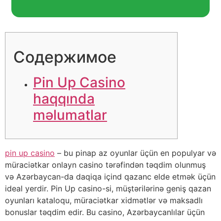
Содержимое
Pin Up Casino
haqqında
məlumatlar
pin up casino
– bu pinap az oyunlar üçün en populyar və
müraciətkar onlayn casino tərəfindən təqdim olunmuş
və Azərbaycan-da daqiqa içind qazanc elde etmək üçün
ideal yerdir. Pin Up casino-si, müştərilərinə geniş qazan
oyunları kataloqu, müraciətkar xidmətlər və maksadlı
bonuslar təqdim edir. Bu casino, Azərbaycanlılar üçün