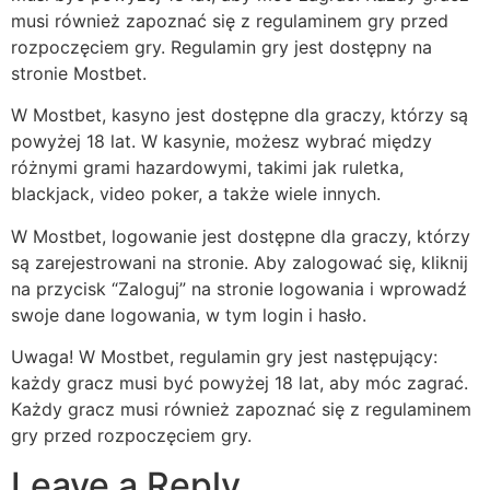
musi również zapoznać się z regulaminem gry przed
rozpoczęciem gry. Regulamin gry jest dostępny na
stronie Mostbet.
W Mostbet, kasyno jest dostępne dla graczy, którzy są
powyżej 18 lat. W kasynie, możesz wybrać między
różnymi grami hazardowymi, takimi jak ruletka,
blackjack, video poker, a także wiele innych.
W Mostbet, logowanie jest dostępne dla graczy, którzy
są zarejestrowani na stronie. Aby zalogować się, kliknij
na przycisk “Zaloguj” na stronie logowania i wprowadź
swoje dane logowania, w tym login i hasło.
Uwaga! W Mostbet, regulamin gry jest następujący:
każdy gracz musi być powyżej 18 lat, aby móc zagrać.
Każdy gracz musi również zapoznać się z regulaminem
gry przed rozpoczęciem gry.
Leave a Reply