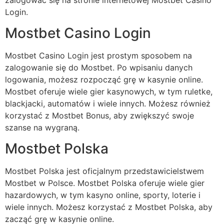
Login.
Mostbet Casino Login
Mostbet Casino Login jest prostym sposobem na
zalogowanie się do Mostbet. Po wpisaniu danych
logowania, możesz rozpocząć grę w kasynie online.
Mostbet oferuje wiele gier kasynowych, w tym ruletke,
blackjacki, automatów i wiele innych. Możesz również
korzystać z Mostbet Bonus, aby zwiększyć swoje
szanse na wygraną.
Mostbet Polska
Mostbet Polska jest oficjalnym przedstawicielstwem
Mostbet w Polsce. Mostbet Polska oferuje wiele gier
hazardowych, w tym kasyno online, sporty, loterie i
wiele innych. Możesz korzystać z Mostbet Polska, aby
zacząć grę w kasynie online.