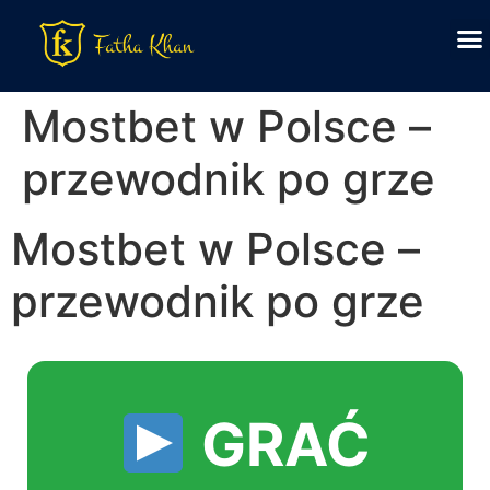
Mostbet w Polsce –
przewodnik po grze
Mostbet w Polsce –
przewodnik po grze
GRAĆ