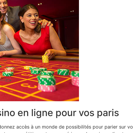
ino en ligne pour vos paris
s donnez accès à un monde de possibilités pour parier sur