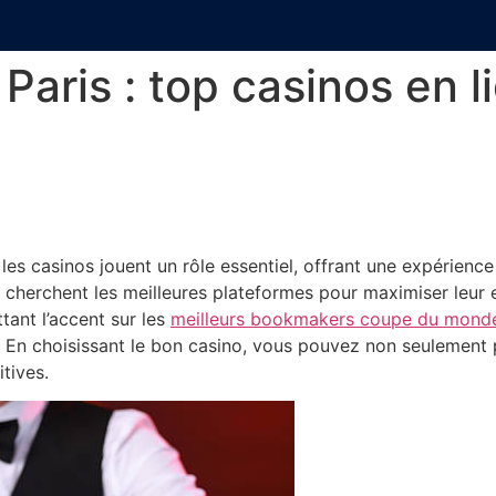
Home
About
Webinar
Resources
 Paris : top casinos en l
s casinos jouent un rôle essentiel, offrant une expérience d
herchent les meilleures plateformes pour maximiser leur ex
tant l’accent sur les
meilleurs bookmakers coupe du monde
. En choisissant le bon casino, vous pouvez non seulement p
tives.