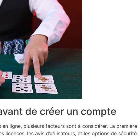
 avant de créer un compte
en ligne, plusieurs facteurs sont à considérer. La première
es licences, les avis d’utilisateurs, et les options de sécurité