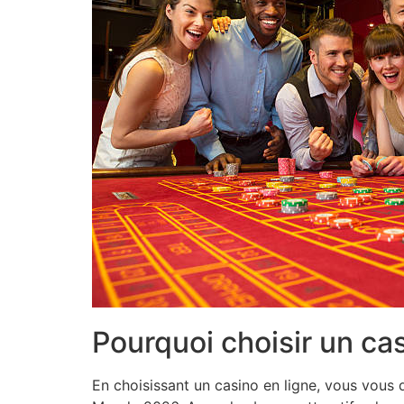
Pourquoi choisir un cas
En choisissant un casino en ligne, vous vou