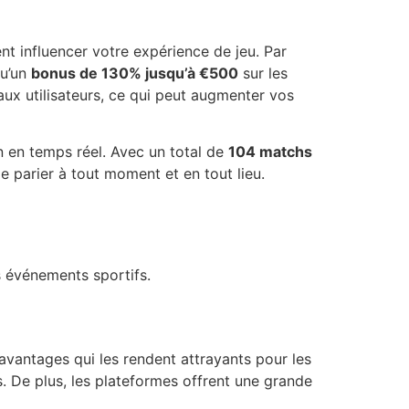
nt influencer votre expérience de jeu. Par
qu’un
bonus de 130% jusqu’à €500
sur les
x utilisateurs, ce qui peut augmenter vos
on en temps réel. Avec un total de
104 matchs
de parier à tout moment et en tout lieu.
s événements sportifs.
avantages qui les rendent attrayants pour les
. De plus, les plateformes offrent une grande