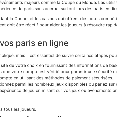
 événements majeurs comme la Coupe du Monde. Les utilisate
expérience de paris sans accroc, surtout lors des paris en dir
ant la Coupe, et les casinos qui offrent des cotes compétit
ent doit être réactif pour aider les joueurs à résoudre rap
s paris en ligne
mpliqué, mais il est essentiel de suivre certaines étapes pou
 site de votre choix en fournissant des informations de bas
que votre compte est vérifié pour garantir une sécurité m
ompte en utilisant des méthodes de paiement sécurisées.
ionnez parmi les nombreux jeux disponibles ou pariez sur 
expérience de jeu en misant sur vos jeux ou événements pr
à tous les joueurs.