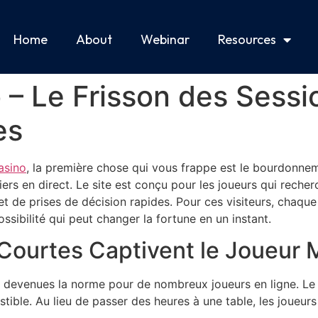
Home
About
Webinar
Resources
– Le Frisson des Sessi
es
asino
, la première chose qui vous frappe est le bourdonne
iers en direct. Le site est conçu pour les joueurs qui reche
 et de prises de décision rapides. Pour ces visiteurs, chaque
ibilité qui peut changer la fortune en un instant.
 Courtes Captivent le Joueur
nt devenues la norme pour de nombreux joueurs en ligne. Le 
tible. Au lieu de passer des heures à une table, les joueurs