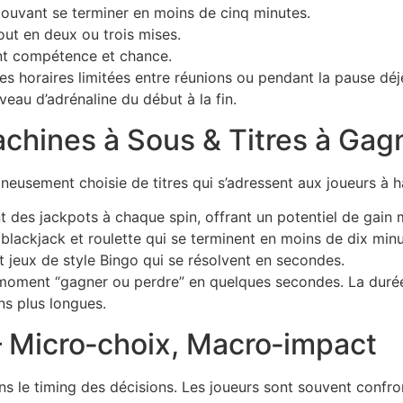
uvant se terminer en moins de cinq minutes.
out en deux ou trois mises.
ent compétence et chance.
es horaires limitées entre réunions ou pendant la pause déj
veau d’adrénaline du début à la fin.
achines à Sous & Titres à Ga
eusement choisie de titres qui s’adressent aux joueurs à ha
 des jackpots à chaque spin, offrant un potentiel de gain 
blackjack et roulette qui se terminent en moins de dix minu
t jeux de style Bingo qui se résolvent en secondes.
oment “gagner ou perdre” en quelques secondes. La durée d
ons plus longues.
– Micro‑choix, Macro‑impact
s le timing des décisions. Les joueurs sont souvent confron