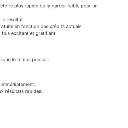
toire plus rapide ou la garder faible pour un
le résultat.
tuits en fonction des crédits actuels.
ois excitant et gratifiant.
orsque le temps presse :
ez immédiatement.
x résultats rapides.