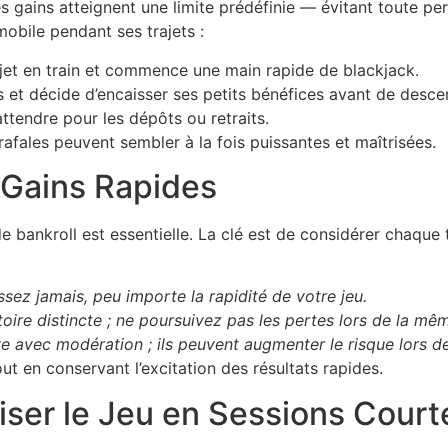
ses gains atteignent une limite prédéfinie — évitant toute per
mobile pendant ses trajets :
jet en train et commence une main rapide de blackjack.
ns et décide d’encaisser ses petits bénéfices avant de desce
ttendre pour les dépôts ou retraits.
fales peuvent sembler à la fois puissantes et maîtrisées.
 Gains Rapides
de bankroll est essentielle. La clé est de considérer chaque
ez jamais, peu importe la rapidité de votre jeu.
re distincte ; ne poursuivez pas les pertes lors de la mêm
e avec modération ; ils peuvent augmenter le risque lors de
t en conservant l’excitation des résultats rapides.
iser le Jeu en Sessions Court