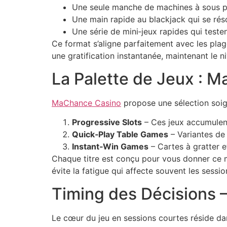
Une seule manche de machines à sous po
Une main rapide au blackjack qui se rés
Une série de mini‑jeux rapides qui test
Ce format s’aligne parfaitement avec les plag
une gratification instantanée, maintenant le ni
La Palette de Jeux : M
MaChance Casino
propose une sélection soign
Progressive Slots
– Ces jeux accumulent
Quick‑Play Table Games
– Variantes de 
Instant‑Win Games
– Cartes à gratter e
Chaque titre est conçu pour vous donner ce m
évite la fatigue qui affecte souvent les sessi
Timing des Décisions 
Le cœur du jeu en sessions courtes réside dan