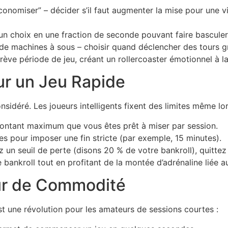
nomiser” – décider s’il faut augmenter la mise pour une vic
 un choix en une fraction de seconde pouvant faire basculer 
de machines à sous – choisir quand déclencher des tours gra
ève période de jeu, créant un rollercoaster émotionnel à la f
ur un Jeu Rapide
onsidéré. Les joueurs intelligents fixent des limites même l
ontant maximum que vous êtes prêt à miser par session.
ies pour imposer une fin stricte (par exemple, 15 minutes).
z un seuil de perte (disons 20 % de votre bankroll), quitt
bankroll tout en profitant de la montée d’adrénaline liée au
ur de Commodité
t une révolution pour les amateurs de sessions courtes :