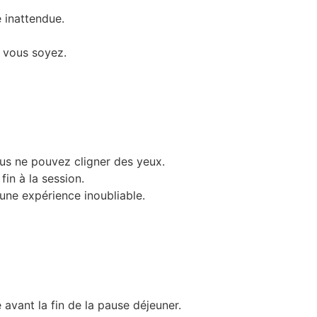
 inattendue.
e vous soyez.
ous ne pouvez cligner des yeux.
in à la session.
 une expérience inoubliable.
 avant la fin de la pause déjeuner.