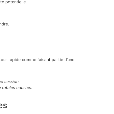
te potentielle.
ndre.
 tour rapide comme faisant partie d’une
e session.
 rafales courtes.
es