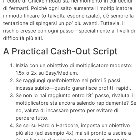
Il cuore di Chicken Road sta nel momento in cui decidi
di fermarti. Poiché ogni salto aumenta il moltiplicatore
in modo lineare (o talvolta esponenziale), c’è sempre la
tentazione di spingersi un po’ più avanti. Tuttavia, il
rischio cresce con ogni passo—specialmente ai livelli di
difficoltà più alti.
A Practical Cash‑Out Script
Inizia con un obiettivo di moltiplicatore modesto:
1.5x o 2x su Easy/Medium.
Se raggiungi quell’obiettivo nei primi 5 passi,
incassa subito—questo garantisce profitti rapidi.
Se non lo hai raggiunto entro l’8° passo, rivaluta: il
moltiplicatore sta ancora salendo rapidamente? Se
no, valuta di incassare presto per evitare di
perdere tutto.
Se sei su Hard o Hardcore, imposta un obiettivo
più alto (ad esempio 4x) ma sii pronto a uscire a