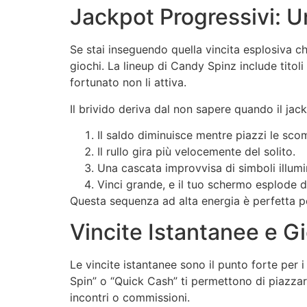
Jackpot Progressivi: U
Se stai inseguendo quella vincita esplosiva ch
giochi. La lineup di Candy Spinz include ti
fortunato non li attiva.
Il brivido deriva dal non sapere quando il jack
Il saldo diminuisce mentre piazzi le sc
Il rullo gira più velocemente del solito.
Una cascata improvvisa di simboli illumin
Vinci grande, e il tuo schermo esplode di 
Questa sequenza ad alta energia è perfetta pe
Vincite Istantanee e G
Le vincite istantanee sono il punto forte per
Spin” o “Quick Cash” ti permettono di piazza
incontri o commissioni.