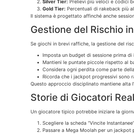
Silver Tier:
Prelievi più veloci e codici b
Gold Tier:
Percentuali di rakeback più a
Il sistema è progettato affinché anche sessio
Gestione del Rischio i
Se giochi in brevi raffiche, la gestione del r
Imposta un budget di sessione prima di
Mantieni le puntate piccole rispetto al b
Considera ogni perdita come parte della 
Ricorda che i jackpot progressivi sono rar
Questo approccio disciplinato mantiene alta l
Storie di Giocatori Re
Un giocatore tipico potrebbe iniziare la gio
Scegliere la scheda “Vincite Instantanee
Passare a Mega Moolah per un jackpot po