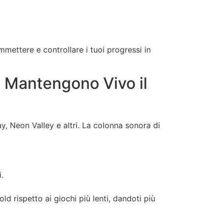
ommettere e controllare i tuoi progressi in
he Mantengono Vivo il
lay, Neon Valley e altri. La colonna sonora di
.
d rispetto ai giochi più lenti, dandoti più