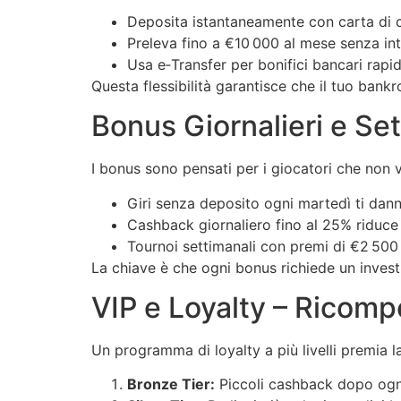
Deposita istantaneamente con carta di c
Preleva fino a €10 000 al mese senza in
Usa e‑Transfer per bonifici bancari rapi
Questa flessibilità garantisce che il tuo bankr
Bonus Giornalieri e Se
I bonus sono pensati per i giocatori che non 
Giri senza deposito ogni martedì ti dann
Cashback giornaliero fino al 25% riduce
Tournoi settimanali con premi di €2 500
La chiave è che ogni bonus richiede un inves
VIP e Loyalty – Ricomp
Un programma di loyalty a più livelli premia 
Bronze Tier:
Piccoli cashback dopo ogni