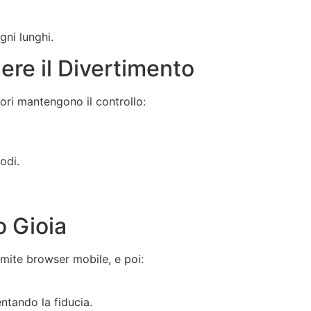
gni lunghi.
ere il Divertimento
tori mantengono il controllo:
odi.
o Gioia
mite browser mobile, e poi:
ntando la fiducia.