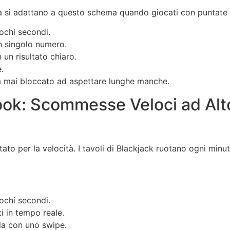
a si adattano a questo schema quando giocati con puntate 
ochi secondi.
n singolo numero.
 un risultato chiaro.
.
ta mai bloccato ad aspettare lunghe manche.
ok: Scommesse Veloci ad Alto 
to per la velocità. I tavoli di Blackjack ruotano ogni minuto
ochi secondi.
 in tempo reale.
la con uno swipe.