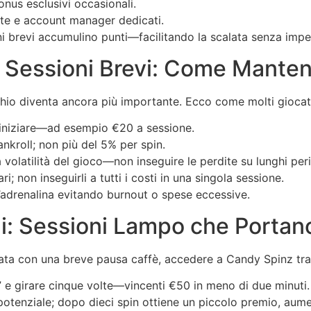
onus esclusivi occasionali.
lte e account manager dedicati.
ni brevi accumulino punti—facilitando la scalata senza impe
n Sessioni Brevi: Come Manten
ischio diventa ancora più importante. Ecco come molti gioca
 iniziare—ad esempio €20 a sessione.
ankroll; non più del 5% per spin.
volatilità del gioco—non inseguire le perdite su lunghi peri
i; non inseguirli a tutti i costi in una singola sessione.
’adrenalina evitando burnout o spese eccessive.
ali: Sessioni Lampo che Portan
rnata con una breve pausa caffè, accedere a Candy Spinz tra
” e girare cinque volte—vincenti €50 in meno di due minuti.
tenziale; dopo dieci spin ottiene un piccolo premio, aume