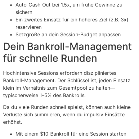
Auto‑Cash‑Out bei 1.5x, um frühe Gewinne zu
sichern
Ein zweites Einsatz für ein höheres Ziel (z.B. 3x)
reservieren
Setzgröße an dein Session-Budget anpassen
Dein Bankroll-Management
für schnelle Runden
Hochintensive Sessions erfordern diszipliniertes
Bankroll-Management. Der Schlüssel ist, jeden Einsatz
klein im Verhältnis zum Gesamtpool zu halten—
typischerweise 1–5% des Bankrolls.
Da du viele Runden schnell spielst, können auch kleine
Verluste sich summieren, wenn du impulsiv Einsätze
erhöhst.
Mit einem $10‑Bankroll für eine Session starten