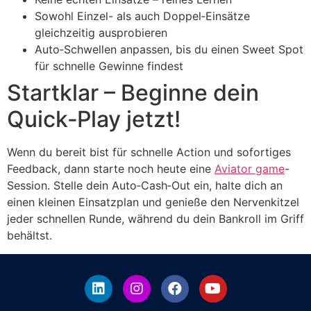
Sowohl Einzel- als auch Doppel‑Einsätze
gleichzeitig ausprobieren
Auto‑Schwellen anpassen, bis du einen Sweet Spot
für schnelle Gewinne findest
Startklar – Beginne dein
Quick‑Play jetzt!
Wenn du bereit bist für schnelle Action und sofortiges
Feedback, dann starte noch heute eine
Aviator game
-
Session. Stelle dein Auto‑Cash‑Out ein, halte dich an
einen kleinen Einsatzplan und genieße den Nervenkitzel
jeder schnellen Runde, während du dein Bankroll im Griff
behältst.