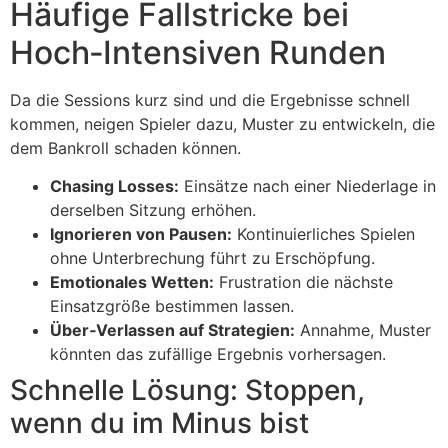
Häufige Fallstricke bei
Hoch‑Intensiven Runden
Da die Sessions kurz sind und die Ergebnisse schnell
kommen, neigen Spieler dazu, Muster zu entwickeln, die
dem Bankroll schaden können.
Chasing Losses:
Einsätze nach einer Niederlage in
derselben Sitzung erhöhen.
Ignorieren von Pausen:
Kontinuierliches Spielen
ohne Unterbrechung führt zu Erschöpfung.
Emotionales Wetten:
Frustration die nächste
Einsatzgröße bestimmen lassen.
Über‑Verlassen auf Strategien:
Annahme, Muster
könnten das zufällige Ergebnis vorhersagen.
Schnelle Lösung: Stoppen,
wenn du im Minus bist