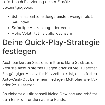
sofort nach Platzierung deiner Einsätze
bekanntgegeben.
Schnelles Entscheidungsfenster: weniger als 5
Sekunden
Sofortige Auszahlung oder Verlust
Hohe Volatilität hält alle wachsam
Deine Quick‑Play-Strategie
festlegen
Auch bei kurzen Sessions hilft eine klare Struktur, um
Verluste nicht hinterherzujagen oder zu viel zu setzen.
Ein gängiger Ansatz für Kurzzeitspiel ist, einen festen
Auto‑Cash‑Out bei einem niedrigen Multiplier wie 1,5x
oder 2x zu setzen.
So sicherst du dir schnell kleine Gewinne und erhältst
dein Bankroll für die nächste Runde.