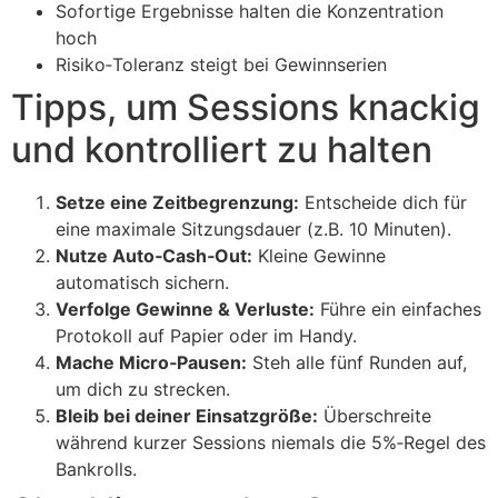
Sofortige Ergebnisse halten die Konzentration
hoch
Risiko‑Toleranz steigt bei Gewinnserien
Tipps, um Sessions knackig
und kontrolliert zu halten
Setze eine Zeitbegrenzung:
Entscheide dich für
eine maximale Sitzungsdauer (z.B. 10 Minuten).
Nutze Auto‑Cash‑Out:
Kleine Gewinne
automatisch sichern.
Verfolge Gewinne & Verluste:
Führe ein einfaches
Protokoll auf Papier oder im Handy.
Mache Micro‑Pausen:
Steh alle fünf Runden auf,
um dich zu strecken.
Bleib bei deiner Einsatzgröße:
Überschreite
während kurzer Sessions niemals die 5%‑Regel des
Bankrolls.