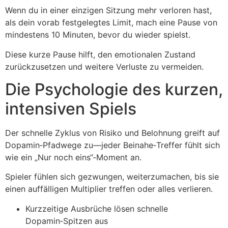
Wenn du in einer einzigen Sitzung mehr verloren hast,
als dein vorab festgelegtes Limit, mach eine Pause von
mindestens 10 Minuten, bevor du wieder spielst.
Diese kurze Pause hilft, den emotionalen Zustand
zurückzusetzen und weitere Verluste zu vermeiden.
Die Psychologie des kurzen,
intensiven Spiels
Der schnelle Zyklus von Risiko und Belohnung greift auf
Dopamin‑Pfadwege zu—jeder Beinahe‑Treffer fühlt sich
wie ein „Nur noch eins“‑Moment an.
Spieler fühlen sich gezwungen, weiterzumachen, bis sie
einen auffälligen Multiplier treffen oder alles verlieren.
Kurzzeitige Ausbrüche lösen schnelle
Dopamin‑Spitzen aus