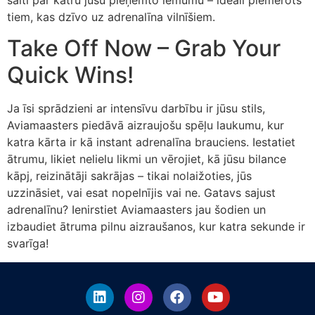
saiti par katru jūsu pieņemto lēmumu – ideāli piemērots
tiem, kas dzīvo uz adrenalīna vilnīšiem.
Take Off Now – Grab Your
Quick Wins!
Ja īsi sprādzieni ar intensīvu darbību ir jūsu stils,
Aviamaasters piedāvā aizraujošu spēļu laukumu, kur
katra kārta ir kā instant adrenalīna brauciens. Iestatiet
ātrumu, likiet nelielu likmi un vērojiet, kā jūsu bilance
kāpj, reizinātāji sakrājas – tikai nolaižoties, jūs
uzzināsiet, vai esat nopelnījis vai ne. Gatavs sajust
adrenalīnu? Ienirstiet Aviamaasters jau šodien un
izbaudiet ātruma pilnu aizraušanos, kur katra sekunde ir
svarīga!