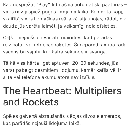
Kad nospiežat “Play”, lidmašīna automātiski paātrinās –
vairs nav jāspiež pogas lidojuma laikā. Kamēr tā kāpj,
skaitītājs virs lidmašīnas reāllaikā atjaunojas, rādot, cik
daudz jūs varētu laimēt, ja veiksmīgi nolaidīsieties.
Ceļš ir nejaušs un var ātri mainīties, kad parādās
reizinātāji vai ietriecas raķetes. Šī neparedzamība rada
sacensību sajūtu, kur katra sekunde ir svarīga.
Tā kā visa kārta ilgst aptuveni 20–30 sekundes, jūs
varat pabeigt desmitiem lidojumu, kamēr kafija vēl ir
silta vai telefona akumulators nav izsīkis.
The Heartbeat: Multipliers
and Rockets
Spēles galvenā aizraušanās slēpjas divos elementos,
kas parādās nejauši lidojuma laikā: