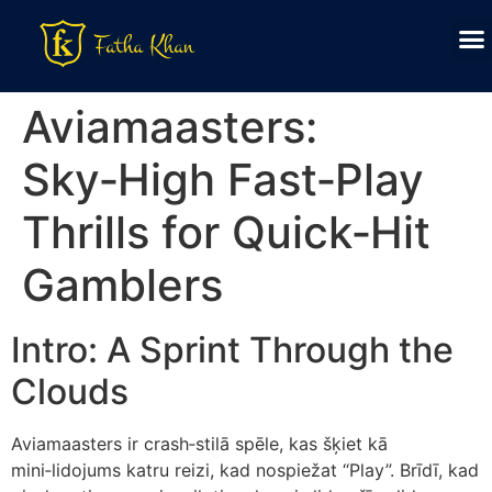
Aviamaasters:
Sky‑High Fast‑Play
Thrills for Quick‑Hit
Gamblers
Intro: A Sprint Through the
Clouds
Aviamaasters ir crash‑stilā spēle, kas šķiet kā
mini‑lidojums katru reizi, kad nospiežat “Play”. Brīdī, kad