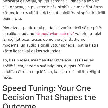
pieskaraties pogai, spilgti sarkanais lidmašīna lido uz
zilu debesu, un pulkstenis sāk skaitīt. Ja meklējat ātras
kārtas, kur rezultāti tiek izlemti minūtēs, šī spēle ir ideāli
piemērota.
Pieredze ir pietiekami gluda, lai varētu tieši sākt spēlēt
ar reālu naudu no
https://aviamaster.lv/
vai pirmo reizi
izmēģināt bezmaksas demo versijā. Saskarne ir
moderna, un audio signāli uztur spriedzi, pat ja katra
kārta ilgst tikai dažas sekundes.
To, kas padara Aviamaasters izceļamu īsās sesijas
spēlētājiem, ir zema svārstīgums, augsts RTP un
intuitīva ātruma regulēšana, kas ļauj reāllaikā pielāgot
risku.
Speed Tuning: Your One
Decision That Shapes the
Outcome