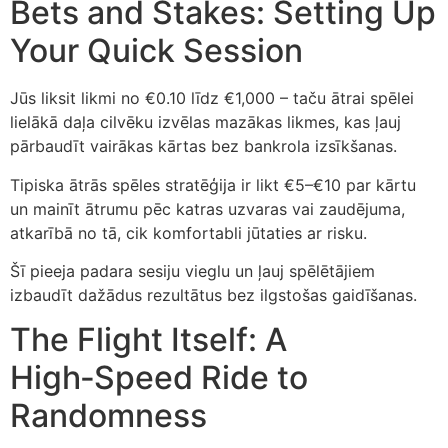
Bets and Stakes: Setting Up
Your Quick Session
Jūs liksit likmi no €0.10 līdz €1,000 – taču ātrai spēlei
lielākā daļa cilvēku izvēlas mazākas likmes, kas ļauj
pārbaudīt vairākas kārtas bez bankrola izsīkšanas.
Tipiska ātrās spēles stratēģija ir likt €5–€10 par kārtu
un mainīt ātrumu pēc katras uzvaras vai zaudējuma,
atkarībā no tā, cik komfortabli jūtaties ar risku.
Šī pieeja padara sesiju vieglu un ļauj spēlētājiem
izbaudīt dažādus rezultātus bez ilgstošas gaidīšanas.
The Flight Itself: A
High‑Speed Ride to
Randomness